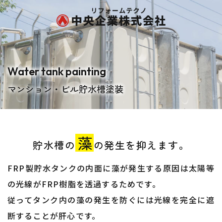
Water tank painting
マンション・ビル貯水槽塗装
藻
貯水槽の
の発生を抑えます。​​​​​​​
FRP製貯水タンクの内面に藻が発生する原因は太陽等
の光線がFRP樹脂を透過するためです。
従ってタンク内の藻の発生を防ぐには光線を完全に遮
断することが肝心です。