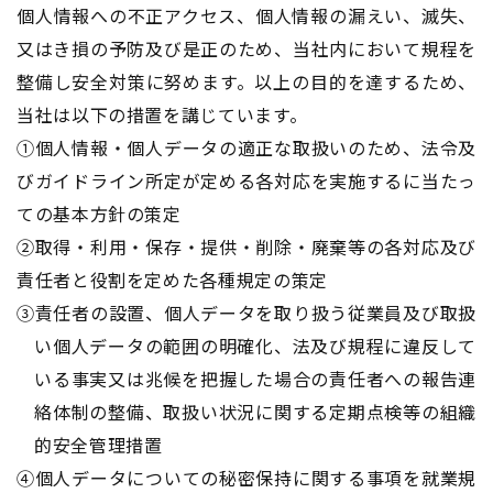
個人情報への不正アクセス、個人情報の漏えい、滅失、
又はき損の予防及び是正のため、当社内において規程を
整備し安全対策に努めます。以上の目的を達するため、
当社は以下の措置を講じています。
①個人情報・個人データの適正な取扱いのため、法令及
びガイドライン所定が定める各対応を実施するに当たっ
ての基本方針の策定
②取得・利用・保存・提供・削除・廃棄等の各対応及び
責任者と役割を定めた各種規定の策定
③責任者の設置、個人データを取り扱う従業員及び取扱
い個人データの範囲の明確化、法及び規程に違反して
いる事実又は兆候を把握した場合の責任者への報告連
絡体制の整備、取扱い状況に関する定期点検等の組織
的安全管理措置
④個人データについての秘密保持に関する事項を就業規