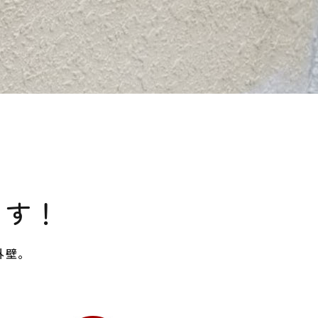
決します！
外壁。
。