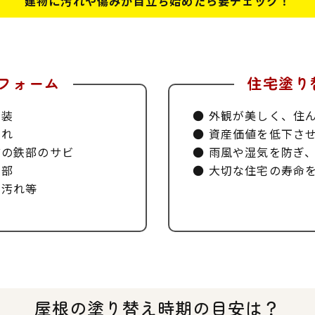
建物に汚れや傷みが目立ち始めたら
​​​​​​​要チェック！
フォーム
住宅塗り
塗装
外観が美しく、住
割れ
資産価値を低下さ
どの鉄部のサビ
雨風や湿気を防ぎ
木部
大切な住宅の寿命
の汚れ等
屋根の塗り替え時期の目安は？